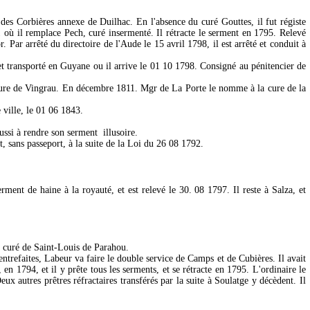
des Corbières annexe de Duilhac. En l'absence du curé Gouttes, il fut régiste
 où il remplace Pech, curé insermenté. Il rétracte le serment en 1795. Relevé
 Par arrêté du directoire de l'Aude le 15 avril 1798, il est arrêté et conduit à
et transporté en Guyane ou il arrive le 01 10 1798. Consigné au pénitencier de
a cure de Vingrau. En décembre 1811. Mgr de La Porte le nomme à la cure de la
ville, le 01 06 1843.
ussi à rendre son serment illusoire.
rt, sans passeport, à la suite de la Loi du 26 08 1792.
rment de haine à la royauté, et est relevé le 30. 08 1797. Il reste à Salza, et
u curé de Saint-Louis de Parahou.
entrefaites, Labeur va faire le double service de Camps et de Cubières. Il avait
en 1794, et il y prête tous les serments, et se rétracte en 1795. L'ordinaire le
 autres prêtres réfractaires transférés par la suite à Soulatge y décèdent. Il