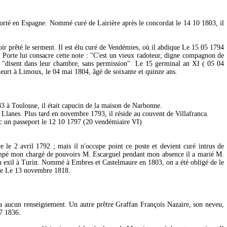
éporté en Espagne. Nommé curé de Lairière après le concordat le 14 10 1803, il
r prêté le serment. Il est élu curé de Vendémies, où il abdique Le 15 05 1794
a Porte lui consacre cette note : "C'est un vieux radoteur, digne compagnon de
la "disent dans leur chambre, sans permission" Le 15 germinal an XI ( 05 04
 meurt à Limoux, le 04 mai 1804, âgé de soixante et quinze ans.
83 à Toulouse, il était capucin de la maison de Narbonne.
 Llanes. Plus tard en novembre 1793, il réside au couvent de Villafranca.
avec un passeport le 12 10 1797 (20 vendémiaire VI)
 le 2 avril 1792 ; mais il n'occupe point ce poste et devient curé intrus de
a trompé mon chargé de pouvoirs M. Escarguel pendant mon absence il a marié M.
 en exil à Turin. Nommé à Embres et Castelmaure en 1803, on a été obligé de le
cède Le 13 novembre 1818.
 aucun renseignement. Un autre prêtre Graffan François Nazaire, son neveu,
07 1836.