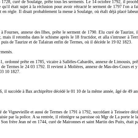
 1728, curé de Soulatge, prête tous les serments. Le 14 octobre 1792, il procè
'il était sujet à la réclusion pour avoir rétracté le serment de 1797 l'on a fait
t en règle. Il disait probablement la messe à Soulatge, où étaIt déjà placé labeur
à Fournes, annexe des Ilhes, prête le serment de 1790. Elu curé de Taurize, il e
r, mais il retomba dans le schisme après le 18 fructidor, et alla s'intruser à 
 puis de Taurize et de TaIairan enfin de Termes, où il décède le 19 02 1823.
ermenès.
1, ordonné prête en 1785, vicaire à Sallèles-Cabardès, annexe de Limousis, prê
t de Termes le 24 03 1792. Il revient à Molières, annexe de Mas-des-Cours et y 
 03 10 1827.
 il succède à Bax archiprêtre décédé le 01 10 de la même année, âgé de 49 ans, 
é de Vignevieille et aussi de Termes de 1791 à 1792, succédant à Teisseire décédé
isie par la police. A sa rentrée, il réintègre sa paroisse où Mgr de La porte le la
 Son frère Jean né en 1744, curé de Maironnes et saint Martin des Puits, était par