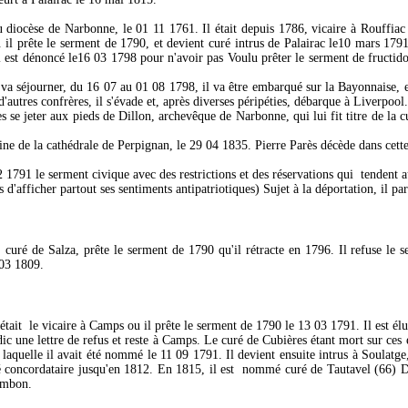
 diocèse de Narbonne, le 01 11 1761. Il était depuis 1786, vicaire à Rouffiac 
il prête le serment de 1790, et devient curé intrus de Palairac le10 mars 1791
l est dénoncé le16 03 1798 pour n'avoir pas Voulu prêter le serment de fructidor.
l va séjourner, du 16 07 au 01 08 1798, il va être embarqué sur la Bayonnaise, 
utres confrères, il s'évade et, après diverses péripéties, débarque à Liverpool.
 se jeter aux pieds de Dillon, archevêque de Narbonne, qui lui fit titre de l
 de la cathédrale de Perpignan, le 29 04 1835. Pierre Parès décède dans cette 
2 1791 le serment civique avec des restrictions et des réservations qui tendent a
s d'afficher partout ses sentiments antipatriotiques) Sujet à la déportation, il pa
curé de Salza, prête le serment de 1790 qu'il rétracte en 1796. Il refuse le se
 03 1809.
était le vicaire à Camps ou il prête le serment de 1790 le 13 03 1791. Il est él
ic une lettre de refus et reste à Camps. Le curé de Cubières étant mort sur ces 
aquelle il avait été nommé le 11 09 1791. Il devient ensuite intrus à Soulatge, 
é concordataire jusqu'en 1812. En 1815, il est nommé curé de Tautavel (66) Deux
Cambon.