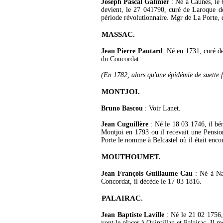
Joseph Pascal Galinier
: Né à Caunes, le 6
devient, le 27 041790, curé de Laroque de
période révolutionnaire. Mgr de La Porte, q
MASSAC.
Jean Pierre Pautard
: Né en 1731, curé de
du Concordat.
(En 1782, alors qu'une épidémie de suette 
MONTJOI.
Bruno Bascou
: Voir Lanet.
Jean Cuguillère
: Né le 18 03 1746, il bén
Montjoi en 1793 ou il recevait une Pensio
Porte le nomme à Belcastel où il était enco
MOUTHOUMET.
Jean François Guillaume Cau
: Né à Nar
Concordat, il décède le 17 03 1816.
PALAIRAC.
Jean Baptiste Laville
: Né le 21 02 1756, 
vont le placer à Quintillan et Palairac. Il 