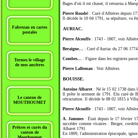
Bages d'où il est chassé, il retourna à Mar
Pierre Roude
l : Curé d'Albières depuis 173
Il décède le 10 04 1791, sa sépulture, va 
Fabrezan en cartes
AURIAC.
postales
Pierre Alcouffe
: 1743 - 1807, voir Albièr
Beraigne…
: Curé d'Auriac du 27 06 1774 
Combes…
: Figure dans les registres par
Termes le village
de mes ancêtres
Pierre Lalleman
: Voir Albières.
BOUISSE.
Antoine Albaret
: Né le 15 02 1738 dans le
Il prête le serment de 1791. Elu curé de Bu
Le canton de
rétractation. Il décède le 08 02 1815 à Vill
MOUTHOUMET
Pierre Alcouffe
: 1743 - 1807, voir Albièr
A. Jammes
: Était depuis le 17 février 17
succéder comme vicaires : Berger, cordeli
Prêtres et curés du
Albaret 1791.
canton de
En 1809, l'administration épiscopale, ignor
Mouthoumet