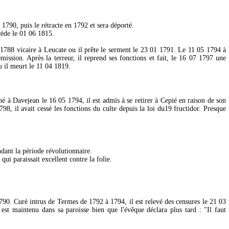
1790, puis le rétracte en 1792 et sera déporté.
cède le 01 06 1815.
1788 vicaire à Leucate ou il prête le serment le 23 01 1791. Le 11 05 1794 à
émission. Après la terreur, il reprend ses fonctions et fait, le 16 07 1797 une
u il meurt le 11 04 1819.
é à Davejean le 16 05 1794, il est admis à se retirer à Cepié en raison de son
98, il avait cessé les fonctions du culte depuis la loi du19 fructidor. Presque
ndant la période révolutionnaire.
ui paraissait excellent contre la folie.
1790. Curé intrus de Termes de 1792 à 1794, il est relevé des censures le 21 03
l est maintenu dans sa paroisse bien que l'évêque déclara plus tard : "Il faut