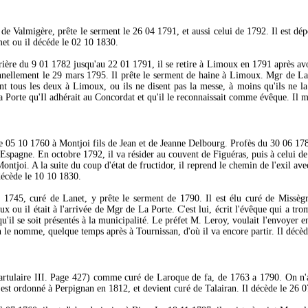
de Valmigère, prête le serment le 26 04 1791, et aussi celui de 1792. Il est d
et ou il décéde le 02 10 1830.
ère du 9 01 1782 jusqu'au 22 01 1791, il se retire à Limoux en 1791 après avoi
olennellement le 29 mars 1795. Il prête le serment de haine à Limoux. Mgr de L
nt tous les deux à Limoux, ou ils ne disent pas la messe, à moins qu'ils ne 
 La Porte qu'Il adhérait au Concordat et qu'il le reconnaissait comme évêque. Il
 le 05 10 1760 à Montjoi fils de Jean et de Jeanne Delbourg. Profès du 30 06 17
Espagne. En octobre 1792, il va résider au couvent de Figuéras, puis à celui de
Montjoi. A la suite du coup d'état de fructidor, il reprend le chemin de l'exil 
écède le 10 10 1830.
 1745, curé de Lanet, y prête le serment de 1790. Il est élu curé de Missègre
houx ou il était à l'arrivée de Mgr de La Porte. C'est lui, écrit l'évêque qui 
u'il se soit présentés à la municipalité. Le préfet M. Leroy, voulait l'envoyer
tin le nomme, quelque temps après à Tournissan, d'où il va encore partir. Il dé
tulaire III. Page 427) comme curé de Laroque de fa, de 1763 a 1790. On n'a
 est ordonné à Perpignan en 1812, et devient curé de Talairan. Il décède le 26 