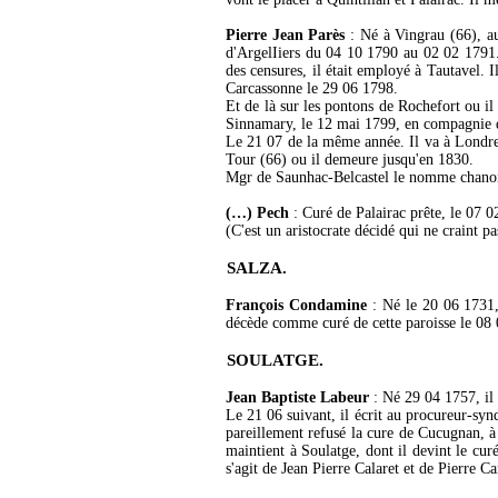
Pierre Jean Parès
: Né à Vingrau (66), au
d'ArgelIiers du 04 10 1790 au 02 02 1791. 
des censures, il était employé à Tautavel. I
Carcassonne le 29 06 1798.
Et de là sur les pontons de Rochefort ou i
Sinnamary, le 12 mai 1799, en compagnie d'a
Le 21 07 de la même année. Il va à Londres
Tour (66) ou il demeure jusqu'en 1830.
Mgr de Saunhac-Belcastel le nomme chanoine
(…) Pech
: Curé de Palairac prête, le 07 0
(C'est un aristocrate décidé qui ne craint pa
SALZA.
François Condamine
: Né le 20 06 1731, 
décède comme curé de cette paroisse le 08
SOULATGE.
Jean Baptiste Labeur
: Né 29 04 1757, il 
Le 21 06 suivant, il écrit au procureur-synd
pareillement refusé la cure de Cucugnan, à l
maintient à Soulatge, dont il devint le cur
s'agit de Jean Pierre Calaret et de Pierre 