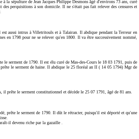
de à la sépulture de Jean Jacques Philippe Desmons âgé d'environs 73 ans, curé
 des perquisitions à son domicile. Il ne s'était pas fait relever des censures et
.
st aussi intrus à Villetritouls et à Talairan. Il abdique pendant la Terreur en
Termes en 1798 pour ne se relever qu'en 1800. Il va être successivement nommé,
te le serment de 1790. Il est élu curé de Mas-des-Cours le 18 03 1791, puis de
prête le serment de haine. Il abdique le 25 floréal an II ( 14 05 1794) Mgr de
il prête le serment constitutionnel et décède le 25 07 1791, âgé de 81 ans.
, prête le serment de 1790. Il dût le rétracter, puisqu'il est déporté et qu'une
isse.
aît-il devenu riche par la gazaille .