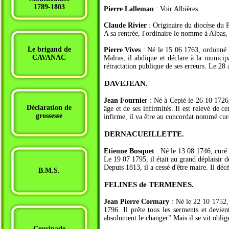
1789-1803
Pierre Lalleman
: Voir Albières.
Claude Rivier
: Originaire du diocèse du P
A sa rentrée, l'ordinaire le nomme à Albas,
Le brigand de
Pierre Vives
: Né le 15 06 1763, ordonné p
CAVANAC
Malras, il abdique et déclare à la municipa
rétractation publique de ses erreurs. Le 28 
DAVEJEAN.
Jean Fournie
r : Né à Cepié le 26 10 1726
Déclaration de
âge et de ses infirmités. Il est relevé de 
grossesse
infirme, il va être au concordat nommé cur
DERNACUEILLETTE.
Etienne Busquet
: Né le 13 08 1746, curé d
Le 19 07 1795, il était au grand déplaisir d
Depuis 1813, il a cessé d'être maire. Il déc
B.M.S.
FELINES de TERMENES.
Jean Pierre Cormary
: Né le 22 10 1752, 
1796. Il prête tous les serments et devien
absolument le changer" Mais il se vit obliger
Cousinade