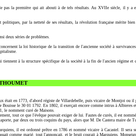
lle pas la première qui ait abouti à de tels résultats. Au XVIIe siècle, il y 
et politiques, par la netteté de ses résultats, la révolution française mérite b
insi deux séries de problèmes.
ncernent la loi historique de la transition de l'ancienne société à survivances
apitalisme.
i tiennent à la structure spécifique de la société à la fin de l'ancien régime e
MOUTHOUMET
était en 1773, d'abord régiste de Villardebelle, puis vicaire de Montjoi ou il 
 de Bouisse le 30 01 1792. En 1802, il exerçait encore comme intrus à Albieres e
01, le nomment curé de Maisons.
rement, tout ce que l'évêque pouvait exiger de lui. Fautes de curés, il est nom
aporte, par deux ou trois coquins du pays, alors que M. De Castera maire de Tuc
uiens, il est ordonné prêtre en 1786 et nommé vicaire à Cacastel. Il sera suc
passait comme marié, tout l'annonçait, et le bruit courait à Marquiens. Monseig