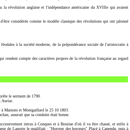
a eu la révolution anglaise et l'indépendance américaine du XVIIIe qui avaient
ien d'être considérée comme le modèle classique des révolutions qui ont jalonné
 féodales à la société moderne, de la prépondérance sociale de l'aristocratie à
t qui rendent compte des caractères propres de la révolution française au regard
prête le serment de 1790.
t Auriac.
mé à Maisons et Montgaillard le 25 10 1803.
han, assurait que sa conduite était bonne.
cessivement intrus à Conques et à Bouisse d'où il va être chassé, et enfin à
neur de Laporte le qualifiait : "Horreur des horreurs" Placé à Capendu, puis à