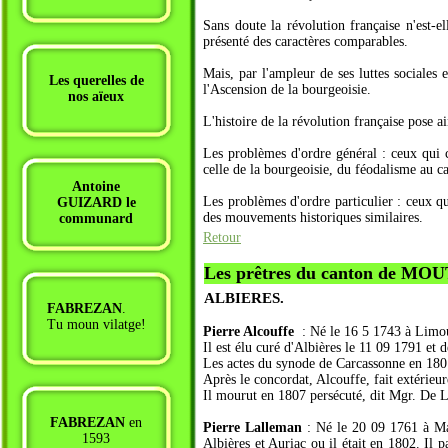
Sans doute la révolution française n'est-e
présenté des caractères comparables.
Mais, par l'ampleur de ses luttes sociales 
Les querelles de
l'Ascension de la bourgeoisie.
nos aïeux
L'histoire de la révolution française pose a
Les problèmes d'ordre général : ceux qui co
celle de la bourgeoisie, du féodalisme au c
Antoine
Les problèmes d'ordre particulier : ceux qu
GUIZARD le
des mouvements historiques similaires.
communard
Retour
Les prêtres du canton de 
ALBIERES.
FABREZAN
.
Tu moun vilatge!
Pierre Alcouffe
: Né le 16 5 1743 à Limoux 
Il est élu curé d'Albières le 11 09 1791 et
Les actes du synode de Carcassonne en 18
Après le concordat, Alcouffe, fait extérieu
Il mourut en 1807 persécuté, dit Mgr. De L
FABREZAN
en
Pierre Lalleman
: Né le 20 09 1761 à Marq
1593
Albières et Auriac ou il était en 1802. Il 