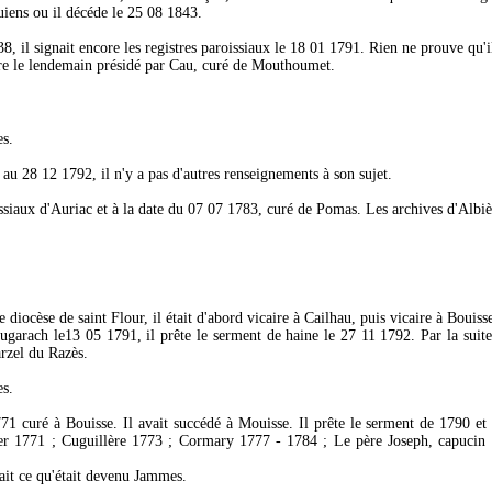
quiens ou il décéde le 25 08 1843.
8, il signait encore les registres paroissiaux le 18 01 1791. Rien ne prouve qu'il
être le lendemain présidé par Cau, curé de Mouthoumet.
es.
au 28 12 1792, il n'y a pas d'autres renseignements à son sujet.
oissiaux d'Auriac et à la date du 07 07 1783, curé de Pomas. Les archives d'Albi
 diocèse de saint Flour, il était d'abord vicaire à Cailhau, puis vicaire à Bouiss
garach le13 05 1791, il prête le serment de haine le 27 11 1792. Par la suite, 
arzel du Razès.
es.
71 curé à Bouisse. Il avait succédé à Mouisse. Il prête le serment de 1790 et 
er 1771 ; Cuguillère 1773 ; Cormary 1777 - 1784 ; Le père Joseph, capucin 1
ait ce qu'était devenu Jammes.