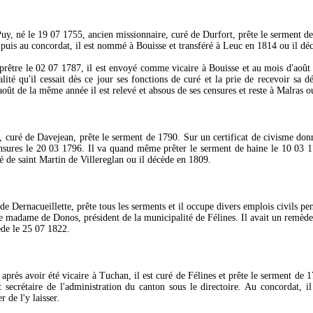
uy, né le 19 07 1755, ancien missionnaire, curé de Durfort, prête le serment de 
 puis au concordat, il est nommé à Bouisse et transféré à Leuc en 1814 ou il dé
rêtre le 02 07 1787, il est envoyé comme vicaire à Bouisse et au mois d'août 
lité qu'il cessait dès ce jour ses fonctions de curé et la prie de recevoir sa d
août de la même année il est relevé et absous de ses censures et reste à Malras o
, curé de Davejean, prête le serment de 1790. Sur un certificat de civisme donn
censures le 20 03 1796. Il va quand même prêter le serment de haine le 10 03 17
é de saint Martin de Villereglan ou il décède en 1809.
e Dernacueillette, prête tous les serments et il occupe divers emplois civils pe
e madame de Donos, président de la municipalité de Félines. Il avait un remède q
ède le 25 07 1822.
après avoir été vicaire à Tuchan, il est curé de Félines et prête le serment de 
t secrétaire de l'administration du canton sous le directoire. Au concordat, i
 de l'y laisser.