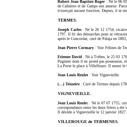
Robert Jean Baptiste Roger
: Né le 06 05
de Cubières et de Camps son annexe. Parce qu
n'exerçait aucune fonction. Depuis, il se mi
TERMES.
Joseph Carles
: Né le 26 12 1754, vicaire 
1797. Il fit des démarches pour se rétracte
après le Concordat, curé de Palaja en 1803,
Jean Pierre Cormary
: Voir Félines de T
Etienne David
: Né à Trèbes, le 25 03 176
Puginier dont il ne prend pas possession, e
La Porte le place à Villefloure. Il meurt le
Jean Louis Reulet
: Voir Vignevieille.
(…) Teisseire
: Curé de Termes depuis 1786,
VIGNEVIEILLE.
Jean Louis Reule
t : Né le 07 07 1755, cur
correspondance entre les deux frères a été sa
Il décède à Vignevieille le 12 janvier 1827.
VILLEROUGE de TERMENES.