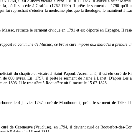
 07 1760, il est d'abord vicaire à Bize. Le 18 11 1787, il assiste à saint Marcel,
 fa, où il succède à Graffan (1762-1790) Il prête le serment de 1790 qu'il n
ui lui reprochait d'étudier la médecine plus que la théologie, le maintient à L
 Massac, rétracte le serment civique en 1791 et est déporté en Espagne. Il résida
frappait la commune de Massac, ce brave curé impose aux malades à prendre une 
éficiait du chapitre et vicaire à Saint-Papoul. Assermenté, il est élu curé de R
n de 800 livres. En 1797, il prête le serment de haine à Lanet. D'après Les 
re en 1803. Il le transfère à Roquefère où il meurt le 15 02 1828.
bonne le 4 janvier 1757, curé de Mouthoumet, prête le serment de 1790. Il se
curé de Cazeneuve (Vaucluse), en 1794, il devient curé de Roquefort-des-Corbi
meurt à Palairac le 16 mai 1815.