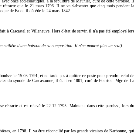
 avec onze ecclésiastiques, à la sépulture de Maunier, curé de cette paroisse. Il
e rétracte que le 21 mars 1796. Il ne va s'absenter que cinq mois pendant la
aroque de Fa ou il décède le 24 mars 1842.
it à Cascastel et Villeneuve. Hors d'état de servir, il n'a pas été employé lors
cuillère d'une boisson de sa composition. Il n'en mourut plus un seul)
ibouisse le 15 03 1791, et ne tarde pas à quitter ce poste pour prendre celui de
actes du synode de Carcassonne, il était en 1801, curé de Fourtou. Mgr de La
 rétracte et est relevé le 22 12 1795. Maintenu dans cette paroisse, lors du
ères, en 1798. Il va être réconcilié par les grands vicaires de Narbonne, qui