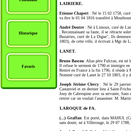
LAIRIERE.
Etienne Chapert
: Né le 15 02 1758, curé 
va être le 01 04 1816 transféré à Mouthoum
André Doutre
: Né à Limoux, curé de Lairi
; Reconnaissant sa faute, il se rétracte s
Historique
Buzairies, curé de La Digne", Ils demeure
1803), de cette ville, il écrivait à Mgr de
LANET.
Bruno Bascou
: Alias père Fulcran, est né
Il refuse le serment de 1790 et immigre en 
Favoris
Rentré en France à la fin 1796, il réside à 
Nommé curé de Lanet le 27 10 1803, il y d
Joseph Jérôme Clercy
: Né le 29 janvier
Castanviel et en dernier lieu à Saint-Fric
Jouy de Cabrespine avec sa servante, Sans q
retirer car on voulait l'assassiner. M. Mar
LAROQUE de FA.
(...) Graffan
: Est porté, dans MAHUL (Car
sans doute, né à Villerouge, le 29 07 1788,